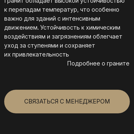
бежевый
Обработка
Огнеобработанный
от 1.8 см до 4 см
Толщина
Брусчатка, ступени,
Применение
лестничные площадки
Преимущества
Устойчив к истиранию и
длительному
воздействию влаги,
солнца, мороза
ВОЗМОЖНЫЕ РАЗМЕРЫ