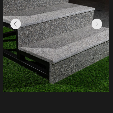
ОПИСАНИЕ
Куксарой гранит полированный — это
идеальный выбор для ступеней
в высокоэтажных зданиях. Высокая
прочность на сжатие делает гранит
устойчивым к износу и механическим
повреждениям. Низкое вода поглощение
гарантирует долговременное сохранение
внешнего вида и эксплуатационных
характеристик.
Устойчивость к внешним воздействиям:
Гранит обладает высокой устойчивостью
к перепадам температур, что особенно
важно для зданий с интенсивным