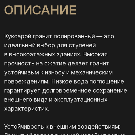
движением. Устойчивость к химическим
воздействиям и загрязнениям облегчает
уход за ступенями и сохраняет
их привлекательность
Подробнее о граните
СВЯЗАТЬСЯ С МЕНЕДЖЕРОМ
ХАРАКТЕРИСТИКИ
Страна-производитель
Узбекистан
Структура
Среднезернистая
Серо-
Цвет