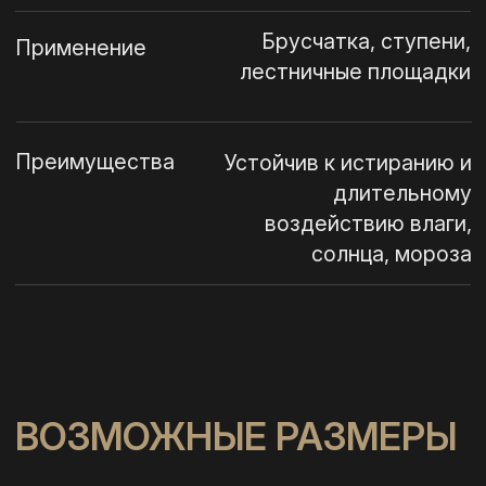
КЛИЕНТАМ
МЕНЮ
Ступени
Главная
Наши мощности
Бордюры
Плитка
О граните
Галерея
Брусчатка
Толстомер